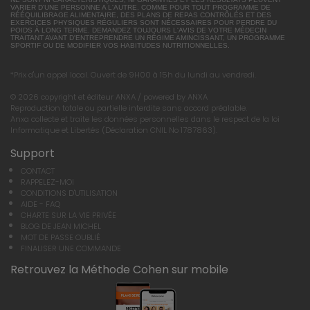
VARIER D'UNE PERSONNE A L'AUTRE. COMME POUR TOUT PROGRAMME DE
RÉÉQUILIBRAGE ALIMENTAIRE, DES PLANS DE REPAS CONTRÔLÉS ET DES
EXERCICES PHYSIQUES RÉGULIERS SONT NÉCESSAIRES POUR PERDRE DU
POIDS À LONG TERME. DEMANDEZ TOUJOURS L'AVIS DE VOTRE MÉDECIN
TRAITANT AVANT D'ENTREPRENDRE UN RÉGIME AMINCISSANT, UN PROGRAMME
SPORTIF OU DE MODIFIER VOS HABITUDES NUTRITIONNELLES.
*Prix d'un appel local. Ouvert de 9H00 à 15h du lundi au vendredi.
© 2026 copyright et éditeur ANXA / powered by ANXA
Reproduction totale ou partielle interdite sans accord préalable.
Anxa collecte et traite les données personnelles dans le respect de la loi
Informatique et Libertés (Déclaration CNIL No 1787863).
Support
CONTACT
RAPPELEZ-MOI
CONDITIONS D'UTILISATION
AIDE - FAQ
CHARTE SUR LA VIE PRIVÉE
BLOG DE JEAN MICHEL
MOT DE PASSE OUBLIÉ
FINALISER UNE COMMANDE
Retrouvez la Méthode Cohen sur mobile