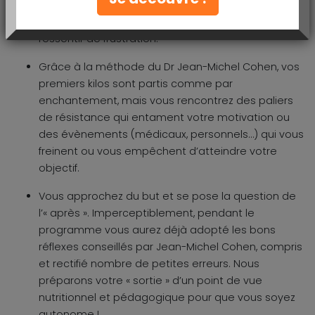
inévitables, l’important est de savoir les rattraper
et/ou ne pas les répéter sans jamais culpabiliser ni
ressentir de frustration.
Grâce à la méthode du Dr Jean-Michel Cohen, vos
premiers kilos sont partis comme par
enchantement, mais vous rencontrez des paliers
de résistance qui entament votre motivation ou
des évènements (médicaux, personnels…) qui vous
freinent ou vous empêchent d’atteindre votre
objectif.
Vous approchez du but et se pose la question de
l’« après ». Imperceptiblement, pendant le
programme vous aurez déjà adopté les bons
réflexes conseillés par Jean-Michel Cohen, compris
et rectifié nombre de petites erreurs. Nous
préparons votre « sortie » d’un point de vue
nutritionnel et pédagogique pour que vous soyez
autonome !