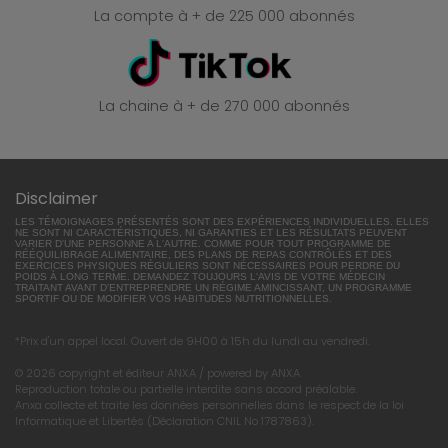
La compte à + de 225 000 abonnés
La chaine à + de 270 000 abonnés
Disclaimer
LES TÉMOIGNAGES PRÉSENTÉS SONT DES EXPÉRIENCES INDIVIDUELLES. ELLES
NE SONT NI CARACTÉRISTIQUES, NI GARANTIES ET LES RÉSULTATS PEUVENT
VARIER D'UNE PERSONNE A L'AUTRE. COMME POUR TOUT PROGRAMME DE
RÉÉQUILIBRAGE ALIMENTAIRE, DES PLANS DE REPAS CONTRÔLÉS ET DES
EXERCICES PHYSIQUES RÉGULIERS SONT NÉCESSAIRES POUR PERDRE DU
POIDS À LONG TERME. DEMANDEZ TOUJOURS L'AVIS DE VOTRE MÉDECIN
TRAITANT AVANT D'ENTREPRENDRE UN RÉGIME AMINCISSANT, UN PROGRAMME
SPORTIF OU DE MODIFIER VOS HABITUDES NUTRITIONNELLES.
*Prix d'un appel local. Ouvert de 9H00 à 15h du lundi au vendredi.
© 2026 copyright et éditeur ANXA / powered by ANXA
Reproduction totale ou partielle interdite sans accord préalable.
Anxa collecte et traite les données personnelles dans le respect de la loi
Informatique et Libertés (Déclaration CNIL No 1787863).